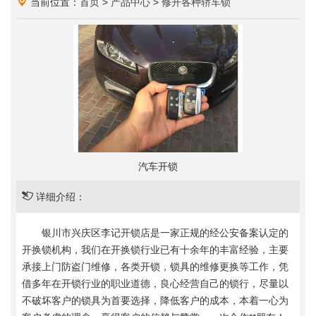
当前位置：
首页
>
产品中心
>
修开各种轿车锁
汽车开锁
详细介绍：
银川市兴庆区李记开锁店是一家正规的经公安备案认定的
开换锁机构，我们在开换锁行业已有十余年的丰富经验，主要
承接上门防盗门维修，各类开锁，锁具的维修更换等工作，凭
借多年在开锁行业的职业道德，良心经营自己的锁行，尽量以
不破坏客户的锁具为首要选择，降低客户的成本，本着一心为