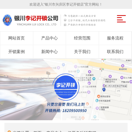
欢迎进入“银川市兴庆区李记开锁店”官方网站！
网站首页
产品中心
经营范围
服务流程
开锁案例
新闻中心
关于我们
联系我们