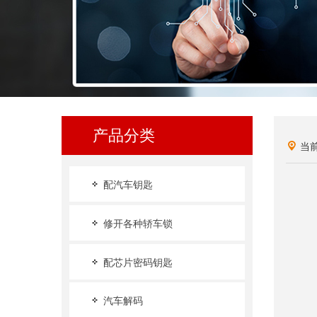
产品分类
当
配汽车钥匙
修开各种轿车锁
配芯片密码钥匙
汽车解码