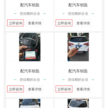
配汽车钥匙
配汽车钥匙
您信赖的企业
您信赖的企业
立即咨询
查看详情
立即咨询
查看详情
配汽车钥匙
配汽车钥匙
您信赖的企业
您信赖的企业
立即咨询
查看详情
立即咨询
查看详情