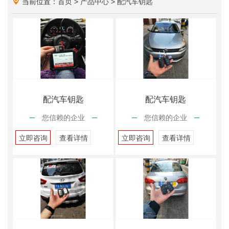
当前位置：
首页
>
产品中心
>
配汽车钥匙
配汽车钥匙
配汽车钥匙
您信赖的企业
您信赖的企业
立即咨询
查看详情
立即咨询
查看详情