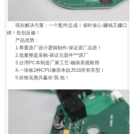
现在解决方案：一个配件总成！省时省心-赚钱又赚口
碑！告别反修！
产品优势：
1.尊重原厂设计逻辑制作-保证原厂品质！
2.批量整盘采购-保证元器件***原厂
3.台湾PC本制造厂家工艺-确保美观耐用
4.一块板2种CPU兼容本款J518所有车型！
5.价格实惠共赢你 我 他！