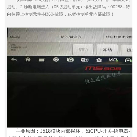
启动。2.诊断电脑进入（05防启动单元）读出故障码：00288--转
向柱锁止控制元件-N360-故障，或者控制单元内部故障！
主要原因：J518模块内部损坏，如CPU-开关-继电器-