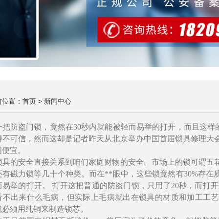
前位置：
首页
>
新闻中心
防盗门锁，竟然在30秒内就能被轻而易举的打开，而且这样的
得不可信，然而这却是记者昨天从北京举办中国首届锁具修理大会
图便宜。
的安全直接关系到咱们家庭财物的安全。市场上的锁可谓五花
还有磁力锁等几十个种类。而在**眼中，这些锁竟然有30%存在
而易举的打开。 打开这把普通的防盗门锁，只用了20秒，而打
看不出来什么毛病，但实际上毛病就出在锁具的材质和加工工艺
就必须用纯铜来制造锁芯。