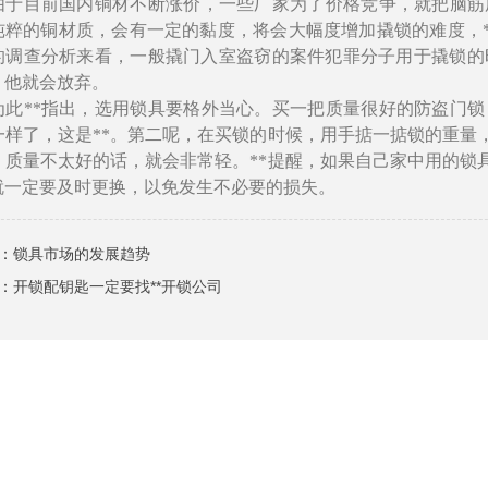
目前国内铜材不断涨价，一些厂家为了价格竞争，就把脑筋用
纯粹的铜材质，会有一定的黏度，将会大幅度增加撬锁的难度，
的调查分析来看，一般撬门入室盗窃的案件犯罪分子用于撬锁的时
，他就会放弃。
**指出，选用锁具要格外当心。买一把质量很好的防盗门锁，应
一样了，这是**。第二呢，在买锁的时候，用手掂一掂锁的重量
，质量不太好的话，就会非常轻。**提醒，如果自己家中用的锁
就一定要及时更换，以免发生不必要的损失。
：
锁具市场的发展趋势
：
开锁配钥匙一定要找**开锁公司