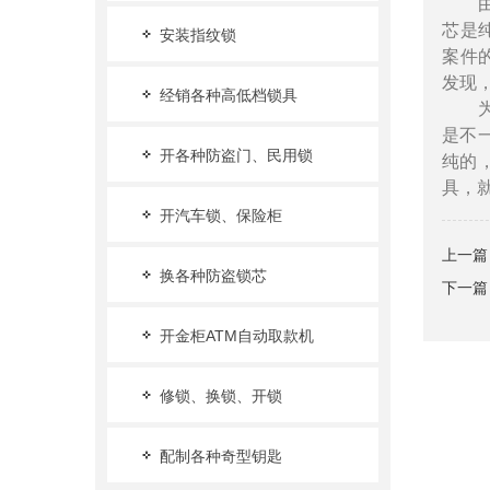
由于
芯是
安装指纹锁
案件
发现
经销各种高低档锁具
为此
是不
开各种防盗门、民用锁
纯的
具，
开汽车锁、保险柜
上一篇
换各种防盗锁芯
下一篇
开金柜ATM自动取款机
修锁、换锁、开锁
配制各种奇型钥匙