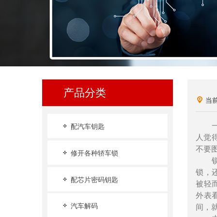
产品分类
当
一把
配汽车钥匙
人觉
不要
修开各种轿车锁
锁具
锁，
配芯片密码钥匙
被轻
外表
汽车解码
间，