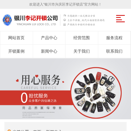
欢迎进入“银川市兴庆区李记开锁店”官方网站！
网站首页
产品中心
经营范围
服务流程
开锁案例
新闻中心
关于我们
联系我们